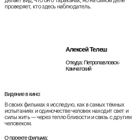
Михаил Гладун
Откуда: Санкт-Петербург
Видение в кино:
Кино показывает, насколько необычной и странной
может быть человеческая природа, если убрать
привычные рамки. Кинематограф не обязан быть
«удобным» продуктом, он может быть странным и
некомфортным, и именно в этом рождается правда.
О проекте фильма:
Мышление, тело, память и психика могут быть
искажены или разрушены, и даже ощущение «я»
способно исчезнуть. Но в человеке остаётся
способность вступить в диалог со своей душой и
сделать собственный выбор, провести границу
между собой и чужим даже в состоянии утраты себя.