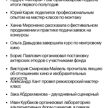
фотофильме как феномене и роли стоп-кадра в
кино, разобрал фотофильмы участников фонда
Екатерина Смолина – мастер-класс операторский
Любовь Мульменко провела двухдневный
сценарный мастер-класс
Артём Радеев продолжил курс по философии
кино
Худрук «Киноры» Роза Орынбасарова провела
четыре занятия по режиссерскому мастерству
Январь 2026