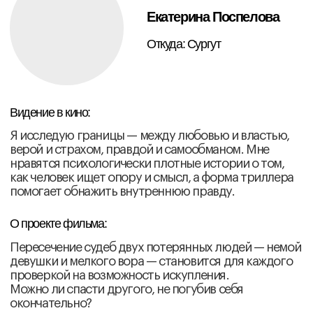
Егор Резанов
Откуда: посёлок Тевриз, Омская
область
Видение в кино:
Мои направления — магический и метафизический
реализм. Хочу создавать живое кино и работать с
глубинными процессами, чтобы вместе со зрителем
отправляться в путешествия, после которых
возвращаешься другим.
О проекте фильма:
Работаю над сценарием полнометражного дебюта
«спи спи спи» — это история
о конфликте внутреннего и внешнего человека, о
путешествии героя сквозь реальные и иллюзорные
миры, во время которого придётся рисковать
частями собственной души и принимать сложные
решения.
Юлия Кармаз
Откуда: Минск