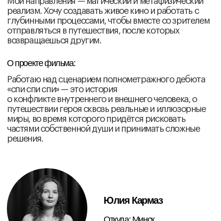
«Королевство»
Апрель 2026
Мероприятия
Худрук фонда Роза Орынбасарова провела с
участниками трехдневный режиссерский
интенсив
Сергей Астахов рассказал об операторском
мастерстве
Нина Савченкова провела семинар, где