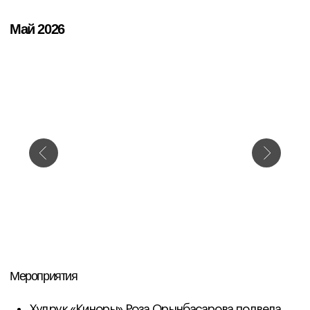
Мероприятия
Платон Мартынов работал с участниками над
нелинейной структурой повествования в рамках
двух сценарных мастер-классов
Евгений Майзель прочитал лекцию о
современном состоянии (пост)кино и завершил
его петербургский цикл «История кино: классика,
модернизм, XXI век»
Креативный продюсер фонда Александр
Подборнов рассказал о гибридных формах кино в
целом и фильмах-эссе в частности
Александр Зубковский прочитал лекцию о