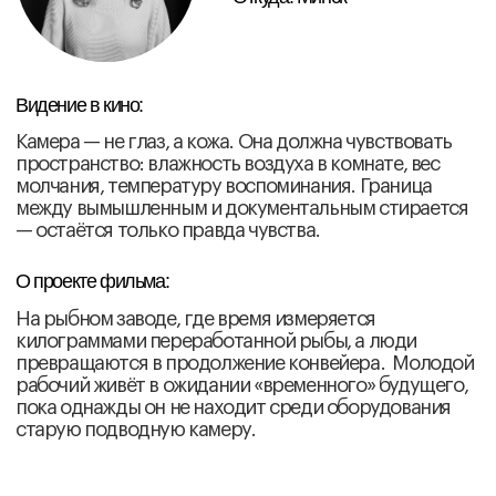
продемонстрировала, как психоаналитическая
оптика реструктурирует фильм
Даниил Фомичев завершил серию операторских
мастер-классов, которая была начата в марте
Креативный продюсер «Киноры» Александр
Подборнов запустил серию лекций об
американском авангарде
Ольга Давыдова начала курс о неигровом кино
Дмитрий Новосельцев провел два мастер-класса
по режиссуре монтажа
Наум Клейман прочитал лекцию для участников
фонда и студентов-актеров РГИСИ «Зритель и
зрелище в представлении Эйзенштейна»
Март 2026