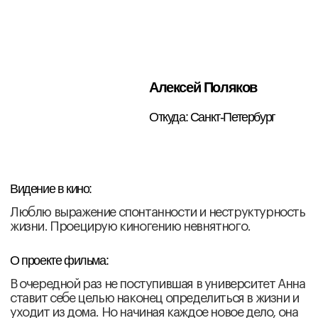
Видение в кино:
Камера — не глаз, а кожа. Она должна чувствовать
пространство: влажность воздуха в комнате, вес
молчания, температуру воспоминания. Граница
между вымышленным и документальным стирается
— остаётся только правда чувства.
О проекте фильма:
На рыбном заводе, где время измеряется
килограммами переработанной рыбы, а люди
превращаются в продолжение конвейера. Молодой
рабочий живёт в ожидании «временного» будущего,
пока однажды он не находит среди оборудования
старую подводную камеру.
ВНУТРЕННИЕ