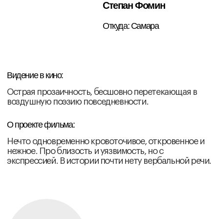
Полина Чуйкова
Откуда: Санкт-Петербург
Видение в кино:
Мои темы: многослойность линий времени и
пространства, поиск целостности, выход за рамки
человеческого восприятия. Безумие как способ
пережить метафизическую тоску и
экзистенциальный кризис.
О проекте фильма:
Коллекционер историй, вечный скиталец и
наблюдатель за жизнями людей, обнаруживает в
сердце глубокую печаль и теперь ищет ту историю,
что сможет его спасти.