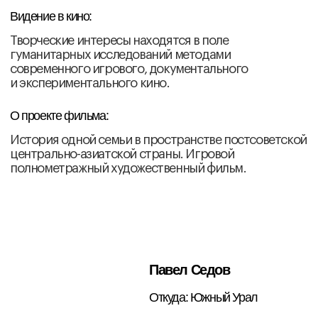
Острая прозаичность, бесшовно перетекающая в
воздушную поэзию повседневности.
О проекте фильма:
Нечто одновременно кровоточивое, откровенное и
нежное. Про близость и уязвимость, но с
экспрессией. В истории почти нету вербальной речи.
Екатерина Поспелова
Откуда: Сургут
Видение в кино:
Я исследую границы — между любовью и властью,
верой и страхом, правдой и самообманом. Мне
нравятся психологически плотные истории о том,
как человек ищет опору и смысл, а форма триллера
помогает обнажить внутреннюю правду.
О проекте фильма:
Пересечение судеб двух потерянных людей — немой