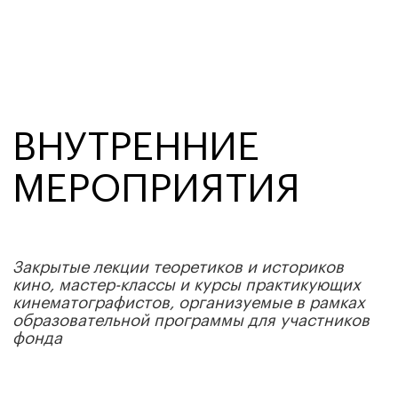
Мероприятия
Худрук «Киноры» Роза Орынбасарова провела
ряд режиссерских интенсивов
Мария Шульц и Наталия Нагибина организовали
серию экскурсий в Эрмитаже
Лев Наумов прочитал курс по creative writing
Артём Радеев продолжил заниматься с
режиссерами философией кино
Борис Павлович дал два новых мастер-класса по
работе с актером
Александр Зубковский провел семинар
«Ландшафт как автономная кинематографическая
категория»
Даниил Фомичёв начал серию операторских
мастер-классов, которая продлится в апреле
Февраль 2026