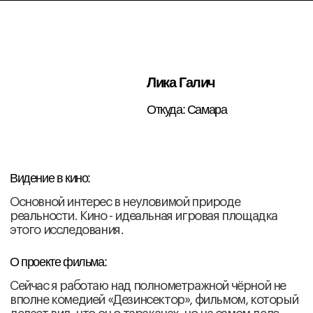
О проекте фильма:
Сейчас я работаю над полнометражной чёрной не
вполне комедией «Дезинсектор», фильмом, который
делает вид, что он о тараканах, но на самом деле
проверяет, кто здесь наблюдатель.
Алексей Телеш
Откуда: Петропавловск-
Камчатский
Видение в кино:
В своих фильмах я исследую, как в самых тёмных
испытаниях и одиночестве человек находит свет и
силы жить — через тепло близости и связь с другим
человеком.
О проекте фильма:
Мой фильм — о тени внутри нас, превращающей
благодарность в долг, а близость — в поединок с
собственным альтер эго.