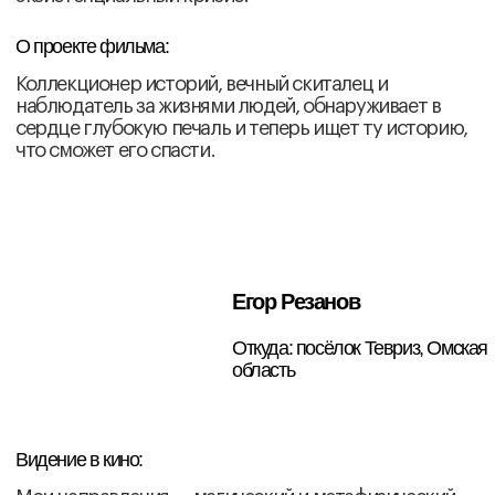
Мероприятия
Худрук «Киноры» Роза Орынбасарова подвела
итоги первого полугодия
Юрий Карих поделился профессиональным
опытом на мастер-классе по монтажу
Ханна Мироненко рассказала о фестивальном
продвижении и практике подачи заявок на
конкурсы
Ольга Давыдова завершила курс по неигровому
кино
Борис Павлович организовал постановку
актерских этюдов с участниками фонда
Виктория Смирнова-Майзель прочитала лекцию
об отношениях кино и изобразительных
искусств
Александр Хант провел режиссерский мастер-
класс
Зака Абдрахманова – двухдневный сценарный
Иван Курбаков организовал лабораторию
альтернативных форм сценария, в рамках
которой обратился к раге, хайку и графической
повести
Дмитрий Новосельцев продемонстрировал
инструменты и практики режиссера монтажа на
собственном примере работы над фильмом