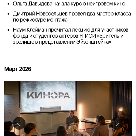
докуфикшена
Ольга Давыдова проанализировала состояние
российской документалистики
Валерия Косенко рассказала о современном
фестивальном ландшафте
Татьяна Рахманова работала над сценариями
участников в рамках драматургической
лаборатории
Роза Орынбасарова провела режиссерское
занятия
Подать заявку
Контакты
Образование
info@kinora.org
Мероприятия