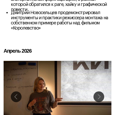
Мероприятия
Михаил Пешков, встреча с которым прошла в АСТ
Рентал, посвятил время специфике камер,
объективов и фильтров
Александр Родионов провел сценарный интенсив
Владимир Мункуев провел режиссерский
интенсив
Артем Радеев начал курс по философии кино
Айрат Ямилов рассказал об операторской
практике
Кирилл Кузнецов дал сценарный мастер-класс
Роза Орынбасарова прочитала курс по режиссуре
Декабрь 2025