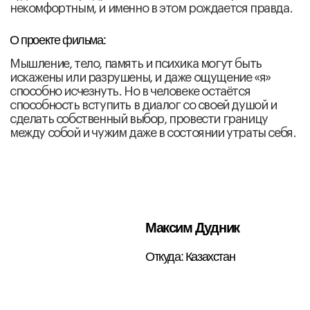
Видение в кино:
Моё кино объединяет реальный мир с миром снов и
воспоминаний. Длинные планы и спокойный ритм
поветствования создают пространство для
размышлений. Мне важно, чтобы это пространство
стало лишь отправной точкой в путешествии
зрителя.
О проекте фильма:
Мой следующий фильм — это карта воспоминаний
жителей небольшого уральского городка, связанных
одной историей в попытках преодолеть личные
травмы.
Степан Фомин
Откуда: Самара
Видение в кино: