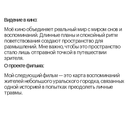
девушки и мелкого вора — становится для каждого
проверкой на возможность искупления.
Можно ли спасти другого, не погубив себя
окончательно?
Алексей Поляков
Откуда: Санкт-Петербург
Видение в кино:
Люблю выражение спонтанности и неструктурность
жизни. Проецирую киногению невнятного.
О проекте фильма:
В очередной раз не поступившая в университет Анна
ставит себе целью наконец определиться в жизни и
уходит из дома. Но начиная каждое новое дело, она
спотыкается о собственные инфантильность,
непостоянность и свободолюбие, возвращающие
жизнь в прежнее русло.